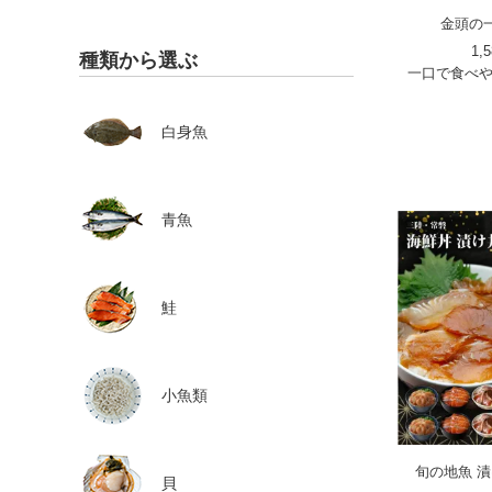
金頭の一
1,
種類から選ぶ
一口で食べ
白身魚
青魚
鮭
小魚類
旬の地魚 漬
貝