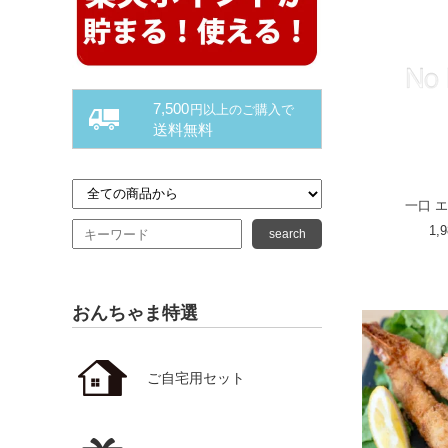
7,500
円以上のご購入で
送料無料
一口 エ
1,
search
おんちゃま特選
ご自宅用セット