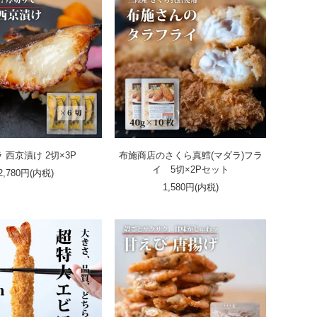
 西京漬け 2切×3P
布施商店のさくら真鱈(マダラ)フラ
イ 5切×2Pセット
2,780円(内税)
1,580円(内税)