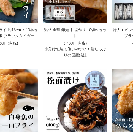
イ 約16cm × 10本セ
熟成 金華 銀鮭 甘塩作り 10切れセッ
特大エビフラ
ボ ブラックタイガー
ト
ブラ
480円(内税)
3,480円(内税)
小分け包装で使いやすい！脂たっぷ
りの国産銀鮭