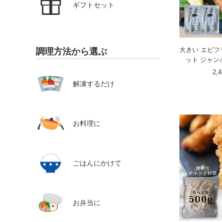
ギフトセット
大きい エビフラ
調理方法から選ぶ
ット ジャン
2,
解凍するだけ
お料理に
ごはんにかけて
お弁当に