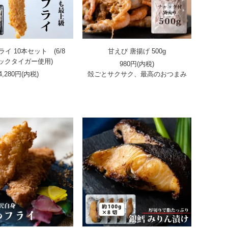
イ 10本セット (6/8
甘えび 唐揚げ 500g
ックタイガー使用)
980円(内税)
4,280円(内税)
殻ごとサクサク、最高のおつまみ