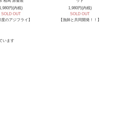
県 相馬 原釜産
ット
1,980円(内税)
1,980円(内税)
SOLD OUT
SOLD OUT
鮮度のアジフライ】
【漁師と共同開発！！】
示しています