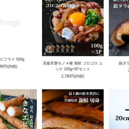
ビフライ 500g
高級常磐モノ４種 海鮮 ゴロゴロ ユ
銀ダラ
980円(内税)
ッケ 100g×5Pセット
2,780円(内税)