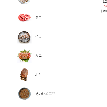
3,
S
【本
タコ
イカ
カニ
ホヤ
その他加工品