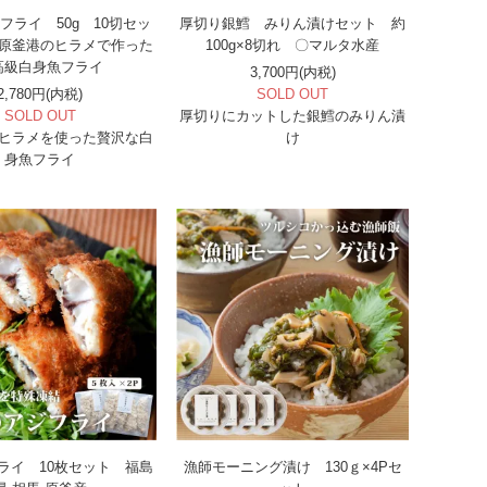
フライ 50g 10切セッ
厚切り銀鱈 みりん漬けセット 約
原釜港のヒラメで作った
100g×8切れ 〇マルタ水産
高級白身魚フライ
3,700円(内税)
2,780円(内税)
SOLD OUT
SOLD OUT
厚切りにカットした銀鱈のみりん漬
ヒラメを使った贅沢な白
け
身魚フライ
ライ 10枚セット 福島
漁師モーニング漬け 130ｇ×4Pセ