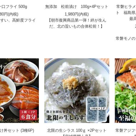
口フライ 500g
無添加 松前漬け 100g×4Pセット
常磐ヒラメ
ト 福島県
580円(内税)
1,980円(内税)
最
やすい、高鮮度フライ
【朝市復興商品第一弾！絆が生ん
だ、北の旨いもの合体松前！】
常磐モノの
け丼セット (3種6P)
北限の生シラス 100ｇ ×2Pセット
常磐アジフ