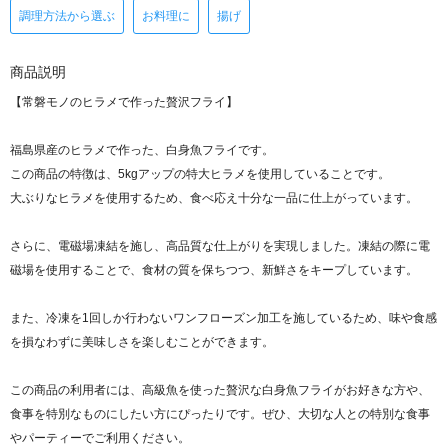
調理方法から選ぶ
お料理に
揚げ
商品説明
【常磐モノのヒラメで作った贅沢フライ】
福島県産のヒラメで作った、白身魚フライです。
この商品の特徴は、5kgアップの特大ヒラメを使用していることです。
大ぶりなヒラメを使用するため、食べ応え十分な一品に仕上がっています。
さらに、電磁場凍結を施し、高品質な仕上がりを実現しました。凍結の際に電
磁場を使用することで、食材の質を保ちつつ、新鮮さをキープしています。
また、冷凍を1回しか行わないワンフローズン加工を施しているため、味や食感
を損なわずに美味しさを楽しむことができます。
この商品の利用者には、高級魚を使った贅沢な白身魚フライがお好きな方や、
食事を特別なものにしたい方にぴったりです。ぜひ、大切な人との特別な食事
やパーティーでご利用ください。