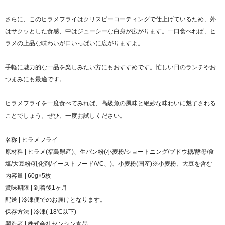
さらに、このヒラメフライはクリスピーコーティングで仕上げているため、外
はサクッとした食感、中はジューシーな白身が広がります。一口食べれば、ヒ
ラメの上品な味わいが口いっぱいに広がりますよ。
手軽に魅力的な一品を楽しみたい方にもおすすめです。忙しい日のランチやお
つまみにも最適です。
ヒラメフライを一度食べてみれば、高級魚の風味と絶妙な味わいに魅了される
ことでしょう。ぜひ、一度お試しください。
名称 | ヒラメフライ
原材料 | ヒラメ(福島県産)、生パン粉(小麦粉/ショートニング/ブドウ糖/酵母/食
塩/大豆粉/乳化剤/イーストフード/VC、)、小麦粉(国産)※小麦粉、大豆を含む
内容量 | 60g×5枚
賞味期限 | 到着後1ヶ月
配送 | 冷凍便でのお届けとなります。
保存方法 | 冷凍(-18℃以下)
製造者 | 株式会社センシン食品