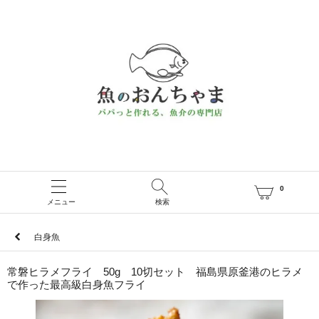
0
メニュー
検索
白身魚
常磐ヒラメフライ 50g 10切セット 福島県原釜港のヒラメ
で作った最高級白身魚フライ